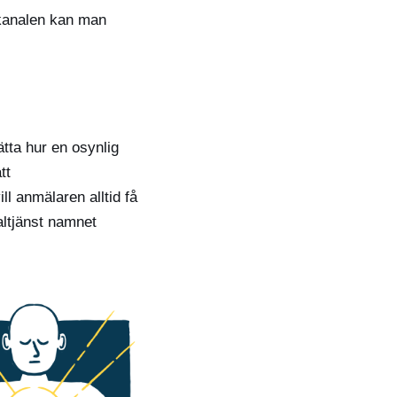
skanalen kan man
tta hur en osynlig
tt
l anmälaren alltid få
altjänst namnet