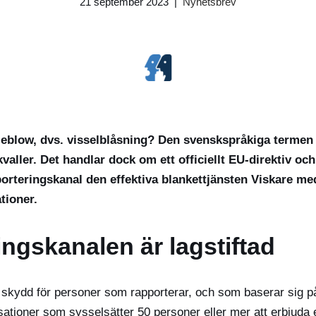
21 september 2023
Nyhetsbrev
eblow, dvs. visselblåsning? Den svenskspråkiga termen
valler. Det handlar dock om ett officiellt EU-direktiv och
orteringskanal den effektiva blankettjänsten Viskare me
tioner.
ngskanalen är lagstiftad
 skydd för personer som rapporterar, och som baserar sig på 
isationer som sysselsätter 50 personer eller mer att erbjuda 