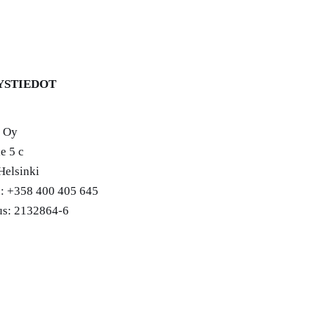
YSTIEDOT
e Oy
e 5 c
Helsinki
n: +358 400 405 645
us: 2132864-6