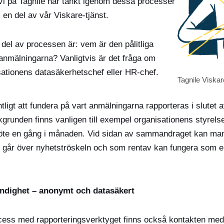
Vi på Tagnile har tänkt igenom dessa processer
m en del av vår Viskare-tjänst.
 del av processen är: vem är den pålitliga
anmälningarna? Vanligtvis är det fråga om
isationens datasäkerhetschef eller HR-chef.
Tagnile Viska
ligt att fundera på vart anmälningarna rapporteras i slutet a
kgrunden finns vanligen till exempel organisationens styrels
möte en gång i månaden. Vid sidan av sammandraget kan ma
 går över nyhetströskeln och som rentav kan fungera som en
yndighet – anonymt och datasäkert
cess med rapporteringsverktyget finns också kontakten med