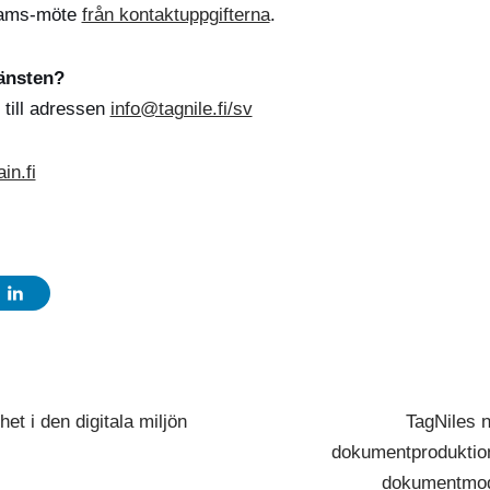
Teams-möte
från kontaktuppgifterna
.
änsten?
till adressen
info@tagnile.fi/sv
in.fi
et i den digitala miljön
TagNiles n
dokumentproduktio
dokumentmode