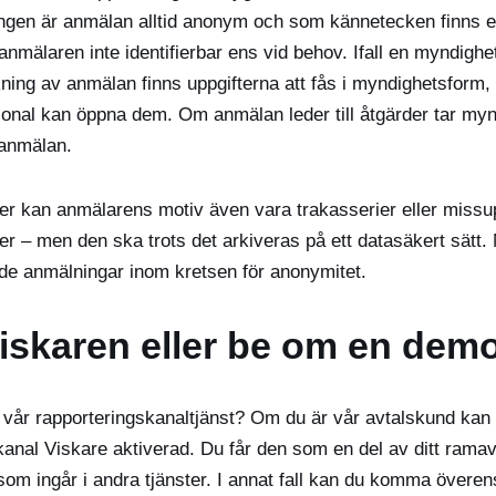
ngen är anmälan alltid anonym och som kännetecken finns 
anmälaren inte identifierbar ens vid behov. Ifall en myndigh
ing av anmälan finns uppgifterna att fås i myndighetsform, 
onal kan öppna dem. Om anmälan leder till åtgärder tar myn
 anmälan.
r kan anmälarens motiv även vara trakasserier eller missup
der – men den ska trots det arkiveras på ett datasäkert sätt
de anmälningar inom kretsen för anonymitet.
Viskaren eller be om en demo
 vår rapporteringskanaltjänst? Om du är vår avtalskund kan 
anal Viskare aktiverad. Du får den som en del av ditt ramavt
r som ingår i andra tjänster. I annat fall kan du komma över