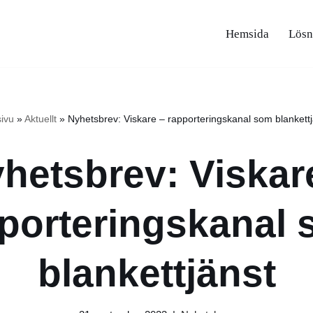
Hemsida
Lösn
sivu
»
Aktuellt
»
Nyhetsbrev: Viskare – rapporteringskanal som blankettj
hetsbrev: Viskar
porteringskanal
blankettjänst