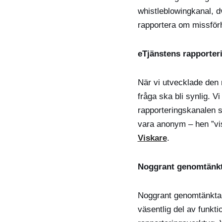
whistleblowingkanal, 
rapportera om missförh
eTjänstens rapporter
När vi utvecklade den 
fråga ska bli synlig. V
rapporteringskanalen s
vara anonym – hen ”vis
Viskare
.
Noggrant genomtänk
Noggrant genomtänkta p
väsentlig del av funkti