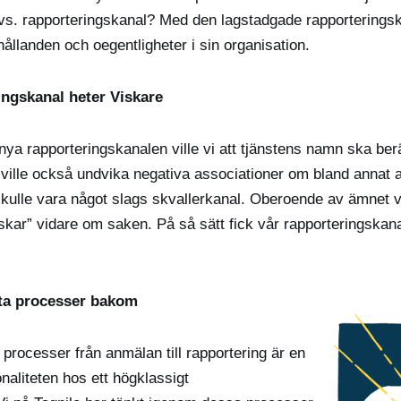
dvs. rapporteringskanal? Med den lagstadgade rapportering
ållanden och oegentligheter i sin organisation.
ingskanal heter Viskare
nya rapporteringskanalen ville vi att tjänstens namn ska berä
i ville också undvika negativa associationer om bland annat a
kulle vara något slags skvallerkanal. Oberoende av ämnet vil
kar” vidare om saken. På så sätt fick vår rapporteringskan
ta processer bakom
rocesser från anmälan till rapportering är en
onaliteten hos ett högklassigt