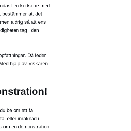
endast en kodserie med
et bestämmer att det
men aldrig så att ens
digheten tag i den
pfattningar. Då leder
. Med hjälp av Viskaren
nstration!
du be om att få
al eller inräknad i
ens om en demonstration