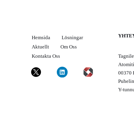
YHTE
Hemsida
Lösningar
Aktuellt
Om Oss
Kontakta Oss
Tagnil
Atomiti
00370 
Puheli
Y-tunn