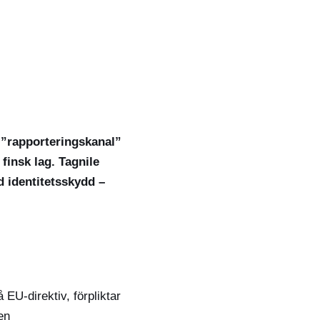
 ”rapporteringskanal”
 finsk lag. Tagnile
d identitetsskydd –
EU-direktiv, förpliktar
en